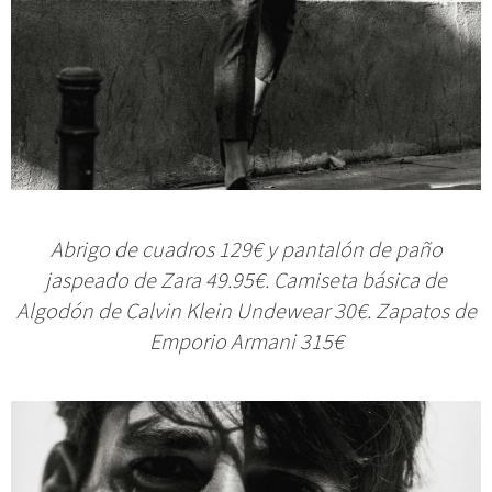
Abrigo de cuadros 129€ y pantalón de paño
jaspeado de Zara 49.95€. Camiseta básica de
Algodón de Calvin Klein Undewear 30€. Zapatos de
Emporio Armani 315€