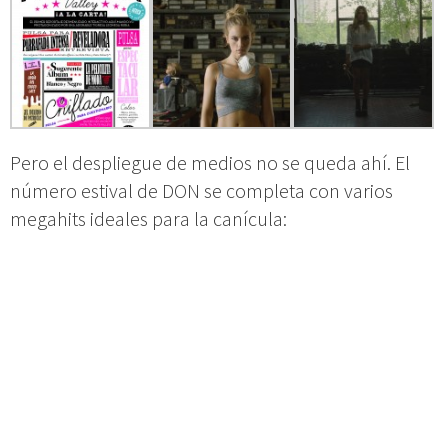
Pero el despliegue de medios no se queda ahí. El
número estival de DON se completa con varios
megahits ideales para la canícula:
– Un
Cuaderno de Pasatiempos Veraniegos
interactivo gracias a la plataforma
Cerebriti
que
pondrán a prueba la agudeza de nuestros lectores.
Ilustrado por
Luis Paadin
.