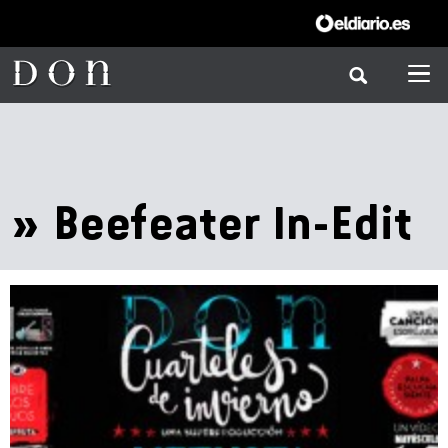
» Beefeater In-Edit