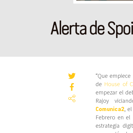
Alerta de Spo
“Que empiece l
de
House of C
empezar el deb
Rajoy viciand
Comunica2
, e
Febrero en el
estrategia dig