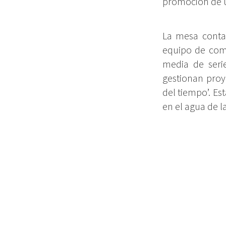
promoción de u
La mesa conta
equipo de com
media de serie
gestionan proy
del tiempo’. E
en el agua de l