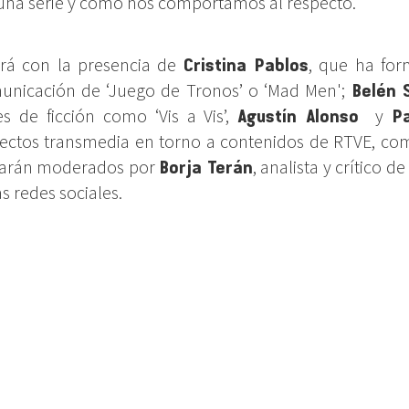
na serie y cómo nos comportamos al respecto.
rá con la presencia de
Cristina Pablos
, que ha for
unicación de ‘Juego de Tronos’ o ‘Mad Men';
Belén 
s de ficción como ‘Vis a Vis’,
Agustín Alonso
y
P
ectos transmedia en torno a contenidos de RTVE, como
starán moderados por
Borja Terán
, analista y crítico de
as redes sociales.