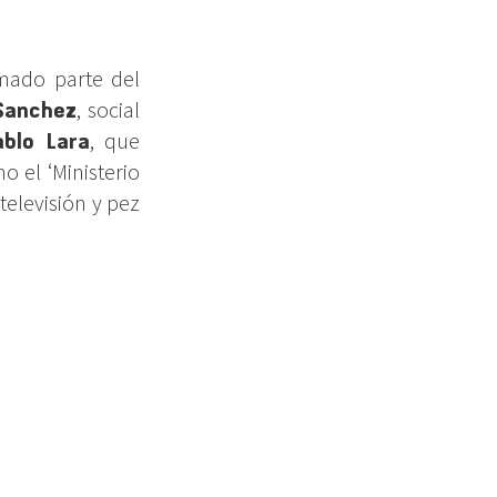
mado parte del
Sanchez
, social
ablo Lara
, que
 el ‘Ministerio
 televisión y pez