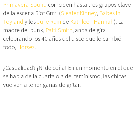
Primavera Sound
coinciden hasta tres grupos clave
de la escena Riot Grrrl (
Sleater Kinney
,
Babes in
Toyland
y los
Julie Ruin
de
Kathleen Hannah
). La
madre del punk,
Patti Smith
, anda de gira
celebrando los 40 años del disco que lo cambió
todo,
Horses
.
¿Casualidad? ¡Ni de coña! En un momento en el que
se habla de la cuarta ola del feminismo, las chicas
vuelven a tener ganas de gritar.
Lo celebramos con una lista de temas rabiosos de
grupos liderados por chicas: nuevas canciones de
rockeras que han vuelto y nuevos grupos de aquí
(de
Mourn
al supergrupo
Panty Pantera
) y de fuera