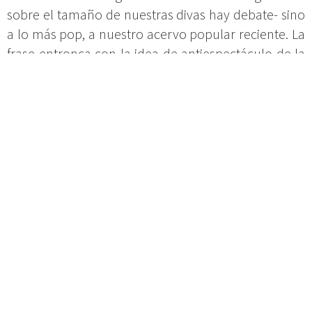
sobre el tamaño de nuestras divas hay debate- sino
a lo más pop, a nuestro acervo popular reciente. La
frase entronca con la idea de antiespectáculo de la
que antes hablábamos. Y me divierte mucho, como
inmenso contrapunto antitópico. No me parezco a
La Faraona ni en el blanco de los versos.
Salir y declamar así a pelo, ¿no da un poco de
vértigo?
Eso es lo antishow y el punto que me apetece. A
veces el recital al uso es un coñazo, pero no porque
la poesía sea un coñazo –si es coñazo no es poesía-
sino porque quien la lee se olvida de decir lo que ha
escrito, con su música, intención y cochura.