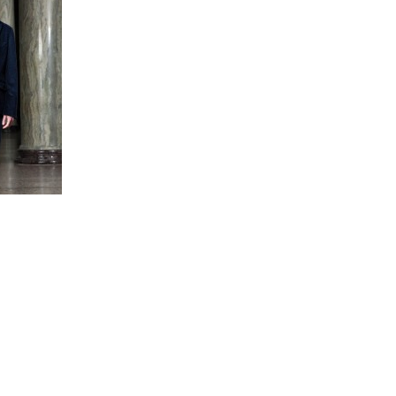
Por
Noelia Fariña