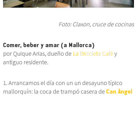
Foto: Claxon, cruce de cocinas
Comer, beber y amar (a Mallorca)
por Quique Arias, dueño de
La Bicicleta Café
y
antiguo residente.
1. Arrancamos el día con un un desayuno típico
mallorquín: la coca de trampó casera de
Can Ángel
(Carrer Sant Jaume, 9), un bar de toda la vida que
sigue manteniendo su buena fama tras casi 50 años
de historia. Otra opción es disfrutarlo a mediodía
con su menú, bastante decente y de precio
ajustado, o de noche a una hora más adecuada