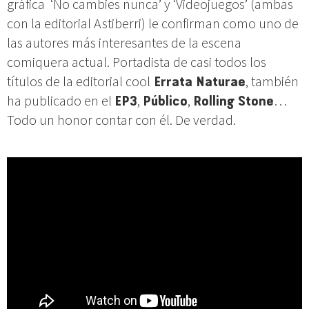
gráfica ‘No cambies nunca’ y ‘Videojuegos’ (ambas
con la editorial Astiberri) le confirman como uno de
las autores más interesantes de la escena
comiquera actual. Portadista de casi todos los
títulos de la editorial cool
Errata Naturae
, también
ha publicado en el
EP3
,
Público
,
Rolling Stone
…
Todo un honor contar con él. De verdad.