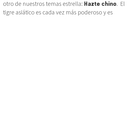
otro de nuestros temas estrella:
Hazte chino
. El
tigre asiático es cada vez más poderoso y es
evidente que pronto serán los amos del mundo. No
puedes esconderte, no puedes huir, solo hay
una salida, unirte a ellos. Por suerte, tus camaradas
de Don te enseñan a convertirte en uno de ellos.
Carlos Córdoba
, nos ilumina con un recorrido por
los restaurantes secretos de nuestro país.
Experiencias culinarias clandestinas. No se nos
ocurre mejor plan.
Más personajes ilustres pueblan nuestro flamante
nuevo número. La modelo e
it-girl
Cara Delevigne
,
es nuestra Doñita del
mes.
@ana_morgade
, nuestro personaje de
Twitter del mes: si no le conoces no sabes lo que te