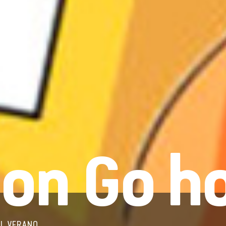
on Go h
EL VERANO