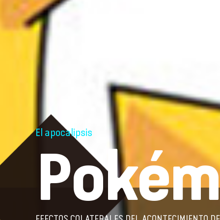
El apocalipsis
Pokém
EFECTOS COLATERALES DEL ACONTECIMIENTO D