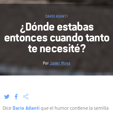
DARÍO ADANTI
¿Dónde estabas
entonces cuando tanto
te necesité?
Por
Javier Moya
Dice
Darío Adanti
que el humor contiene la semilla