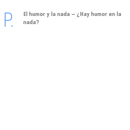
El humor y la nada – ¿Hay humor en la
nada?
Sí, porque en términos cuánticos el vacío
no existe como tal, es sólo algún campo en
su estado mínimo de energía, pero ese
estado mínimo puedo recibir el impacto de una
realidad y activarse el chiste.
El humor involuntario o la pornografía
de lo real – ¿Qué situaciones te hacen
partirte la caja?