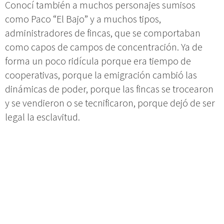
Conocí también a muchos personajes sumisos
como Paco “El Bajo” y a muchos tipos,
administradores de fincas, que se comportaban
como capos de campos de concentración. Ya de
forma un poco ridícula porque era tiempo de
cooperativas, porque la emigración cambió las
dinámicas de poder, porque las fincas se trocearon
y se vendieron o se tecnificaron, porque dejó de ser
legal la esclavitud.
Me había fijado menos en las Régulas de este
mundo. Régula era el nombre del personaje que
intepretaba Terele Pávez
, aquella mujer seca,
seria, displicente, silenciosa y vestida
permanentemente de negro. Me había fijado poco
pero ha habido muchas a mi alrededor. Conocí a