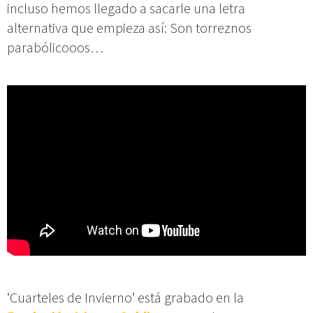
incluso hemos llegado a sacarle una letra
alternativa que empieza así: Son torreznos
parabólicooos…
‘Cuarteles de Invierno’ está grabado en la