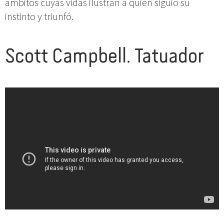
ámbitos cuyas vidas ilustran a quien siguió su
instinto y triunfó.
Scott Campbell. Tatuador