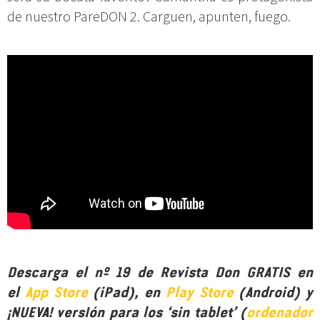
de nuestro PareDON 2. Carguen, apunten, fuego.
Descarga el nº 19 de Revista Don GRATIS en
el
App Store
(iPad), en
Play Store
(Android) y
¡NUEVA! versIón para los ‘sin tablet’ (
ordenador