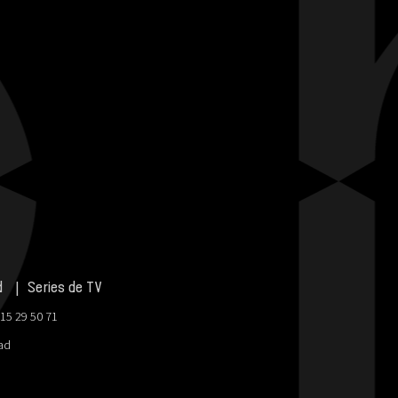
d
Series de TV
915 29 50 71
dad