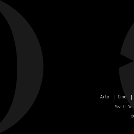
Arte
Cine
Revista Don
©