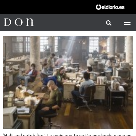
‘Halt and catch fire': La serie que te estás perdiendo y que no