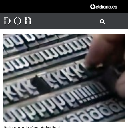
¡Feliz cumpleaños, Helvética!