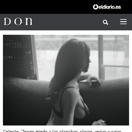
Celeste: “Tengo miedo a las planchas, clavos, verjas y cajas