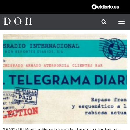
25/02/16: Mono achispado armado aterroriza clientes bar