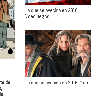
La que se avecina en 2016:
Videojuegos
te de
La que se avecina en 2016: Cine
s,
del
log