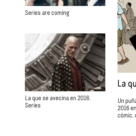
Series are coming
La q
La que se avecina en 2016:
Un puña
Series
2016 en
cómic, 
Cómic, 
‘Culpab