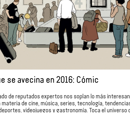
ue se avecina en 2016: Cómic
do de reputados expertos nos soplan lo más interesan
 materia de cine, música, series, tecnología, tendencia
deportes, videojuegos y gastronomía. Toca el universo 
nos cuenta las novedades Álex Serrano, factótum del b
le y Perdedor’.