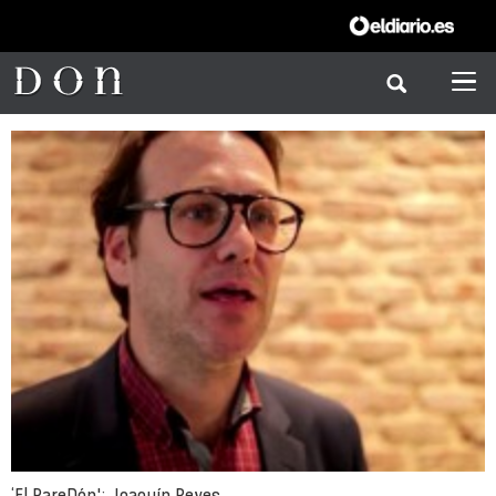
‘El PareDón': Joaquín Reyes