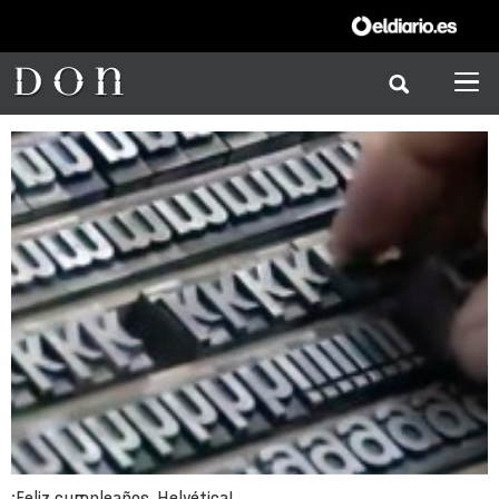
¡Feliz cumpleaños, Helvética!