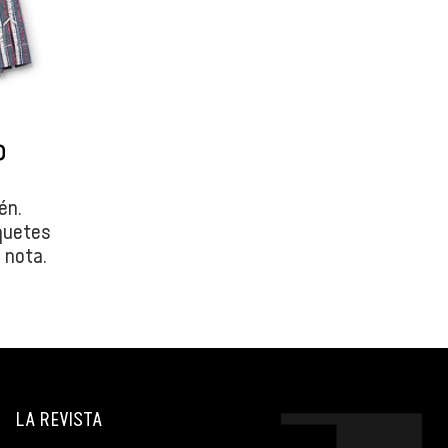
o
én.
aquetes
 nota.
LA REVISTA