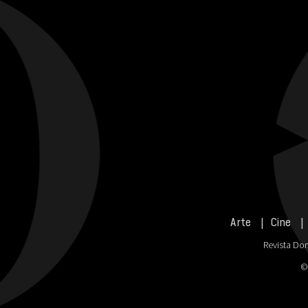
Arte
Cine
Revista Don
©