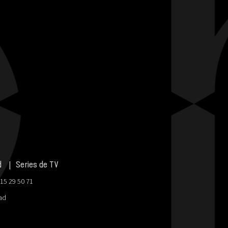
d
Series de TV
915 29 50 71
dad