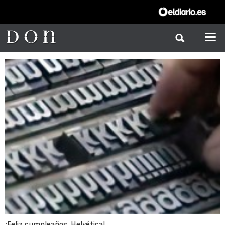
¡Feliz cumpleaños, Helvética!