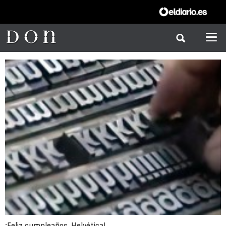
¡Feliz cumpleaños, Helvética!