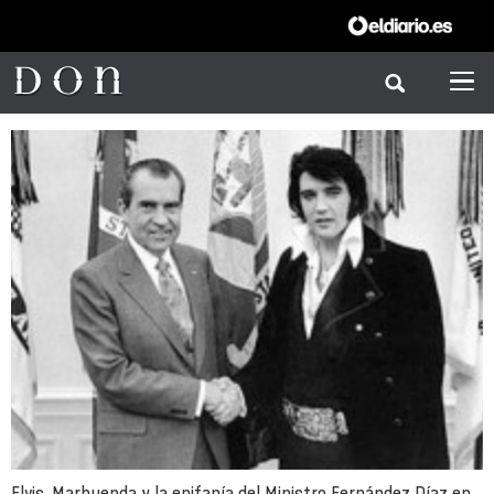
Elvis, Marhuenda y la epifanía del Ministro Fernández Díaz en