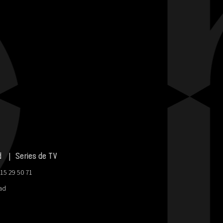
d
Series de TV
915 29 50 71
dad