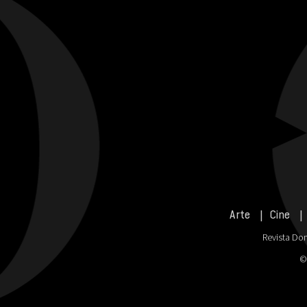
Arte
Cine
Revista Don
©