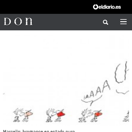
Marcelín: bromance en estado puro