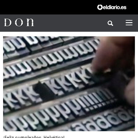
¡Feliz cumpleaños, Helvética!