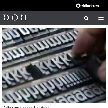
¡Feliz cumpleaños, Helvética!