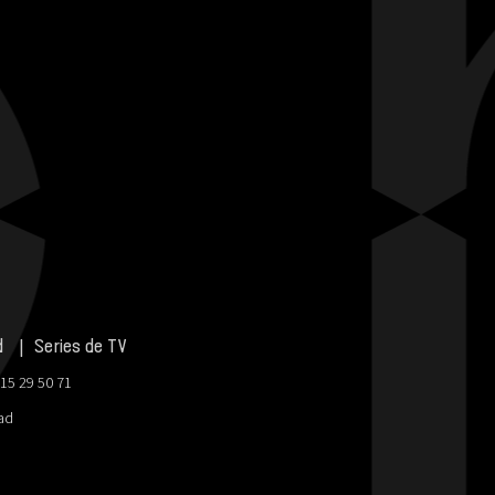
d
Series de TV
915 29 50 71
dad