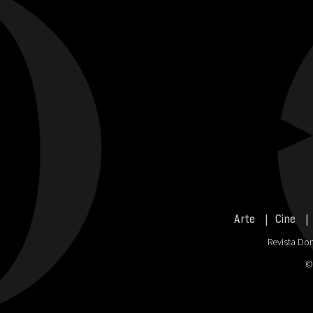
Arte
Cine
Revista Don
©