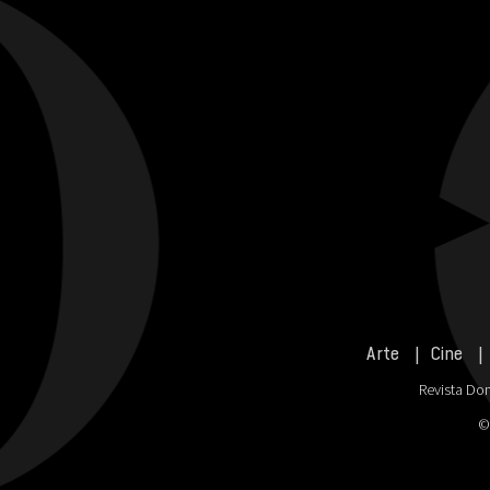
muchas
Arte
Cine
Revista Don
©