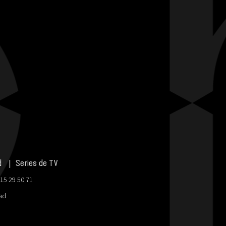
d
Series de TV
915 29 50 71
dad