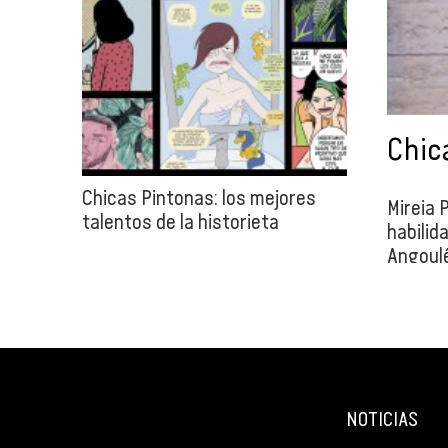
Chica
Chicas Pintonas: los mejores
Mireia 
talentos de la historieta
habilid
Angoulê
como di
múltipl
de auto
que tuv
Primave
2011 el
NOTICIAS
su prim
primer 