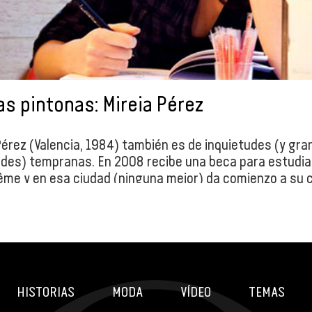
s pintonas: Mireia Pérez
Pérez (Valencia, 1984) también es de inquietudes (y gr
ades) tempranas. En 2008 recibe una beca para estudia
me y en esa ciudad (ninguna mejor) da comienzo a su 
bujante de historietas. Desde entonces ha colaborado
es fanzines, en revistas como El Manglar y El Jueves, 
editarse el cómic ‘Chica y Monstruo en la Llegada del In
o su continuación en ‘Chico y Monstrua en la Llegada de
ra’. En 2010 gana el premio Injuve de Cómic e Ilustració
 Premio Inter-nacional Fnac- Sins Entido de novela gráf
HISTORIAS
MODA
VÍDEO
TEMAS
era obra ‘Nómada’, la primera parte de ‘La muchacha sal
volumen de una trilogía que esperamos con ganazas. C