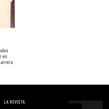
andes
r en
carrera
además
vierno’,
 la
n y en
ica por
LA REVISTA
vaje’,
on