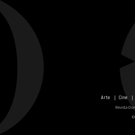
Arte
Cine
Revista Don
©