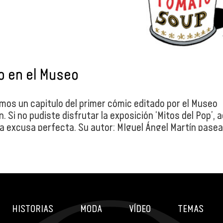
o en el Museo
mos un capitulo del primer cómic editado por el Museo
. Si no pudiste disfrutar la exposición ‘Mitos del Pop’, a
la excusa perfecta. Su autor: MIguel Ángel Martín pasea
era Bitch entre las salas nobles de la institución. Que se
o de muchos.
HISTORIAS
MODA
VÍDEO
TEMAS