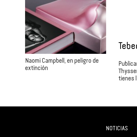
Tebe
Naomi Campbell, en peligro de
Publica
extinción
Thyssen
tienes 
graffit
primer
NOTICIAS