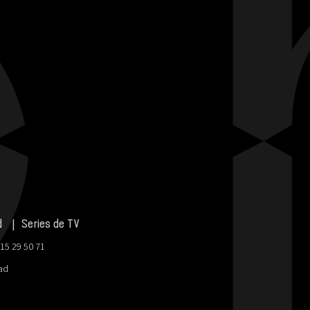
d
Series de TV
915 29 50 71
dad