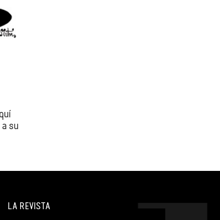
quí
 a su
a el
LA REVISTA