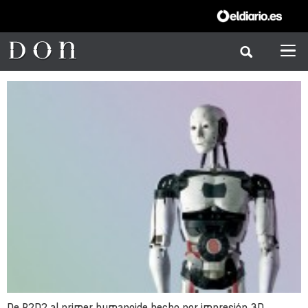
De R2D2 al primer humanoide hecho por impresión 3D