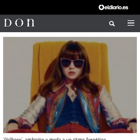
‘Girlboss’, ambición y moda a un ritmo frenético