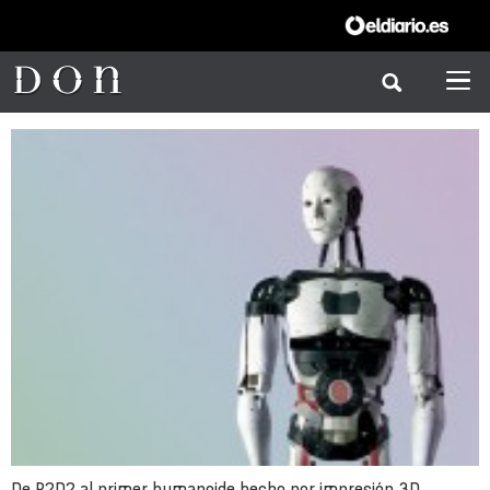
De R2D2 al primer humanoide hecho por impresión 3D