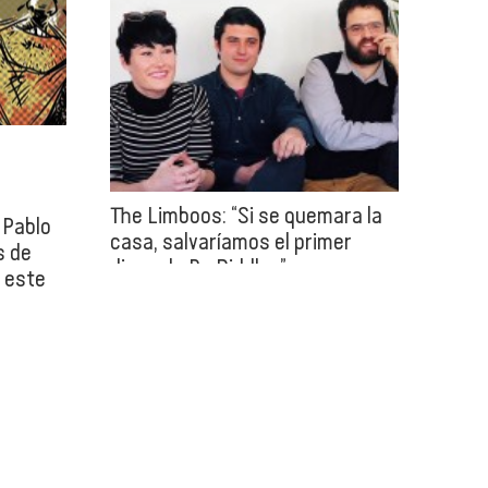
The Limboos: “Si se quemara la
 Pablo
casa, salvaríamos el primer
s de
disco de Bo Diddley”
e este