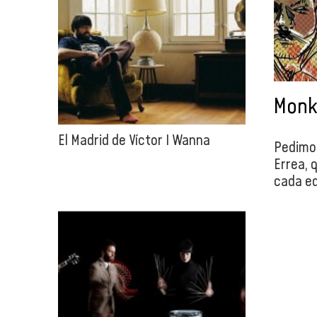
Monk
El Madrid de Víctor I Wanna
Pedimos
Errea, 
cada ed
año cum