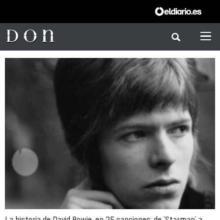
La historia de David Bowie, en 25 canciones: de ‘Starman’ a