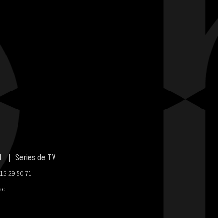
d
Series de TV
915 29 50 71
dad