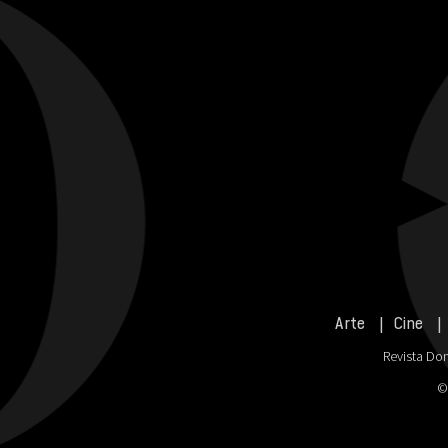
Arte
Cine
Revista Don
©