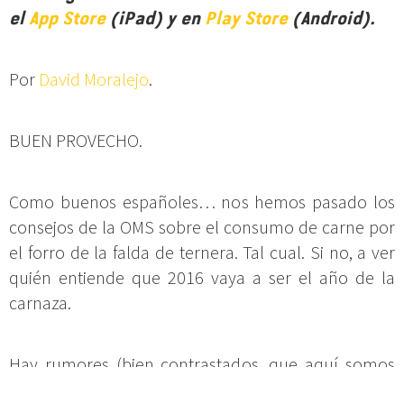
el
App Store
(iPad) y en
Play Store
(Android).
Por
David Moralejo
.
BUEN PROVECHO.
Como buenos españoles… nos hemos pasado los
consejos de la OMS sobre el consumo de carne por
el forro de la falda de ternera. Tal cual. Si no, a ver
quién entiende que 2016 vaya a ser el año de la
carnaza.
Hay rumores (bien contrastados, que aquí somos
rigurosos) de la próxima apertura de un templo de