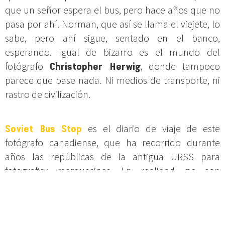
que un señor espera el bus, pero hace años que no
pasa por ahí. Norman, que así se llama el viejete, lo
sabe, pero ahí sigue, sentado en el banco,
esperando. Igual de bizarro es el mundo del
fotógrafo
Christopher Herwig
, donde tampoco
parece que pase nada. Ni medios de transporte, ni
rastro de civilización.
Soviet Bus Stop
es el diario de viaje de este
fotógrafo canadiense, que ha recorrido durante
años las repúblicas de la antigua URSS para
fotografiar marquesinas. En realidad, no son
simples casetas – algunas ni son funcionales-, son
auténticos monumentos que exploran todos los
estilos arquitectónicos.