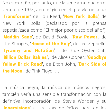
No es extraño, por tanto, que la serie arranque en el
verano de 1973, año mágico en el que vieron la luz
‘
Transformer
‘ de Lou Reed, ‘
New York Dolls
‘
, de
New York Dolls (declarado por la prensa
especializada como “El mejor peor disco del año”),
‘
Aladdin Sane
‘, de David Bowie, ‘
Raw Power
‘, de
The Stooges, ‘
House of the Holy
‘, de Led Zeppelin,
‘
Tyranny and Mutation
‘, de Blue Öyster Cult,
‘
Billion Dollar Babies’
, de Alice Cooper,; ‘
Goodbye
Yellow Brick Road
‘,
de Elton John, ‘
Dark Side of
the Moon’
, de Pink Floyd, …
La música negra, la música de músicos negros,
también vería una sensible transformación con la
definitiva incorporación de Stevie Wonder y su
‘
Innervisions
‘ a las listas de éxitos fuera de los