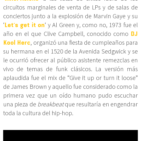
circuitos marginales de venta de LPs y de salas de
conciertos junto a la explosión de Marvin Gaye y su
‘
Let´s get it on
‘ y Al Green y, como no, 1973 fue el
año en el que Clive Campbell, conocido como
DJ
Kool Herc
, organizó una fiesta de cumpleaños para
su hermana en el 1520 de la Avenida Sedgwick y se
le ocurrió ofrecer al público asistente remezclas en
vivo de temas de funk clásicos. La versión más
aplaudida fue el mix de “Give it up or turn it loose”
de James Brown y aquello fue considerado como la
primera vez que un oído humano pudo escuchar
una pieza de
breakbeat
que resultaría en engendrar
toda la cultura del hip-hop.