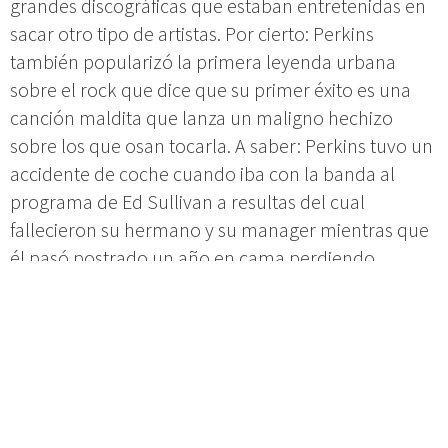
grandes discográficas que estaban entretenidas en
sacar otro tipo de artistas. Por cierto: Perkins
también popularizó la primera leyenda urbana
sobre el rock que dice que su primer éxito es una
canción maldita que lanza un maligno hechizo
sobre los que osan tocarla. A saber: Perkins tuvo un
accidente de coche cuando iba con la banda al
programa de Ed Sullivan a resultas del cual
fallecieron su hermano y su manager mientras que
él pasó postrado un año en cama perdiendo
definitivamente el tren de la fama;
Elvis Presley
fue
reclutado para hacer el servicio militar ¡En
Alemania! ;
Buddy Holly
murió en un accidente de
avión,
John Lennon
a manos de un chalado…