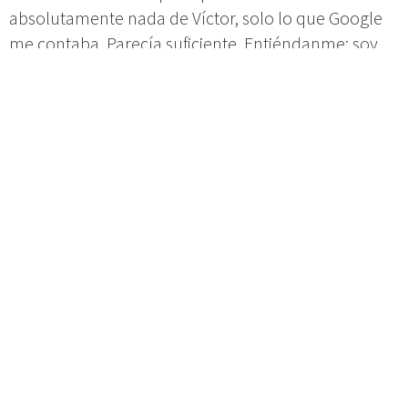
absolutamente nada de Víctor, solo lo que Google
me contaba. Parecía suficiente. Entiéndanme: soy
del 92 y cuando Víctor estrenaba su película ‘
Vete
de mi
‘, yo estaba viendo Harry Potter y poco más.
Pero el caso es que les gusta lo que ven, lo que
creen y creo que puedo aportar, y finalmente me
confirman que soy Bosco. Llamo a mis padres. Que
tampoco entienden nada.