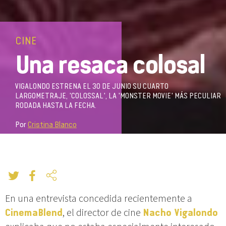
CINE
Una resaca colosal
VIGALONDO ESTRENA EL 30 DE JUNIO SU CUARTO
LARGOMETRAJE, 'COLOSSAL', LA 'MONSTER MOVIE' MÁS PECULIAR
RODADA HASTA LA FECHA.
Por
Cristina Blanco
En una entrevista concedida recientemente a
CinemaBlend
, el director de cine
Nacho Vigalondo