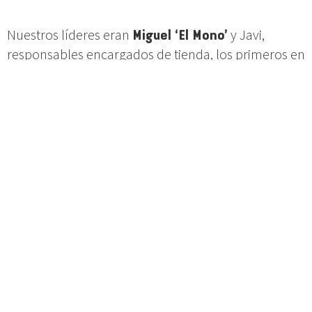
Nuestros líderes eran
Miguel ‘El Mono’
y Javi,
responsables encargados de tienda, los primeros en
llegar una hora antes de abrir, la hora del reparto,
de colocar las novedades. Verdaderos
influencers
,
opinion makers
y
curators
de
playlists
. “Ostras
Bowie está hecho un chaval, mira acaba de llegar el
‘Black Tie White Noise’.” El Mono, siempre ágil y
sabio era el primero en ver los discos y describir su
origen.
Era 1993 y las mañanas en Madrid Rock de Gran Vía
eran un repaso rápido de la actualidad y
novedades, justo 60 minutos antes de abrir las
puertas al público, a las 10 de la mañana de todos