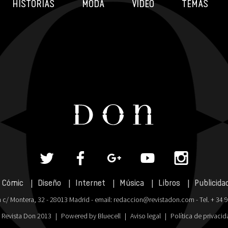
HISTORIAS
MODA
VÍDEO
TEMAS
Cómic
Diseño
Internet
Música
Libros
Publicida
 c/ Montera, 32 - 28013 Madrid - email:
redaccion@revistadon.com
- Tel. + 34 
 Revista Don 2013
|
Powered by Bluecell
|
Aviso legal
|
Política de privaci