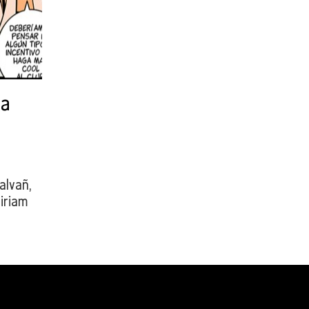
la
alvañ,
iriam