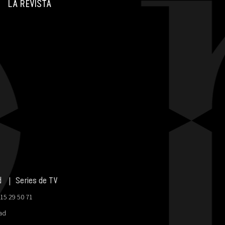
LA REVISTA
d
Series de TV
915 29 50 71
dad