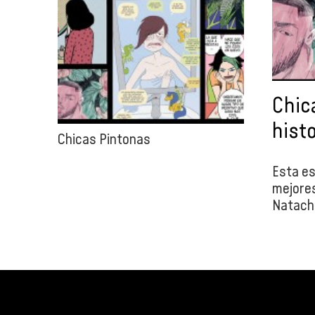
Chica
histo
Chicas Pintonas
Esta es
mejores
Natacha
Persan