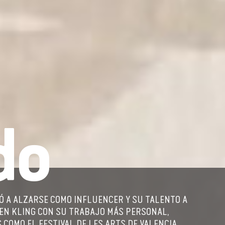
do
Ó A ALZARSE COMO INFLUENCER Y SU TALENTO A
EN KLING CON SU TRABAJO MÁS PERSONAL,
COMO EL FESTIVAL DE LES ARTS DE VALENCIA.