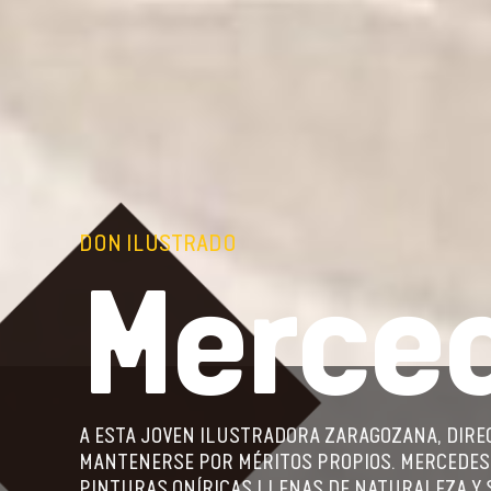
DON ILUSTRADO
Merced
A ESTA JOVEN ILUSTRADORA ZARAGOZANA, DIREC
MANTENERSE POR MÉRITOS PROPIOS. MERCEDES 
PINTURAS ONÍRICAS LLENAS DE NATURALEZA Y S