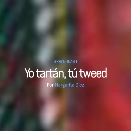
BRAVEHEART
Yo tartán, tú tweed
Por
Margarita Díez